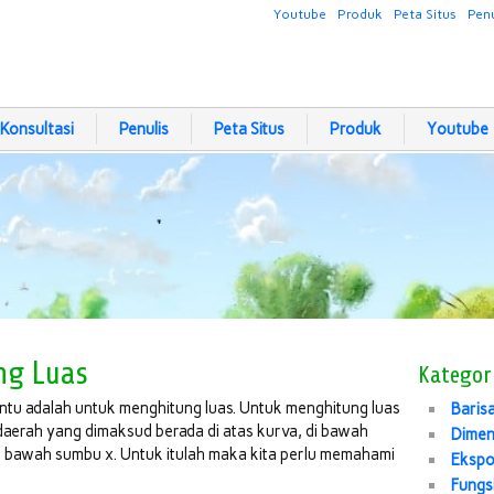
Youtube
Produk
Peta Situs
Penu
Konsultasi
Penulis
Peta Situs
Produk
Youtube
ng Luas
Kategor
tentu adalah untuk menghitung luas. Untuk menghitung luas
Baris
daerah yang dimaksud berada di atas kurva, di bawah
Dimen
di bawah sumbu x. Untuk itulah maka kita perlu memahami
Eksp
Fungs