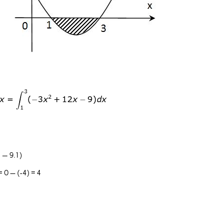
2
— 9.1)
= 0 — (-4) = 4