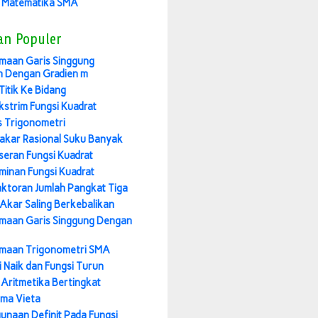
 Matematika SMA
an Populer
maan Garis Singgung
n Dengan Gradien m
Titik Ke Bidang
Ekstrim Fungsi Kuadrat
 Trigonometri
akar Rasional Suku Banyak
seran Fungsi Kuadrat
iminan Fungsi Kuadrat
ktoran Jumlah Pangkat Tiga
Akar Saling Berkebalikan
maan Garis Singgung Dengan
maan Trigonometri SMA
i Naik dan Fungsi Turun
 Aritmetika Bertingkat
ma Vieta
unaan Definit Pada Fungsi