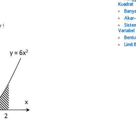
Kuadrat
Banya
Akar-
Siste
r !
Variabel
Bentuk
Limit