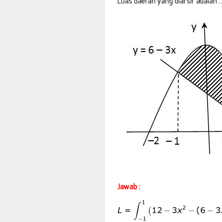
Luas daerah yang diarsir adalah 
Jawab :