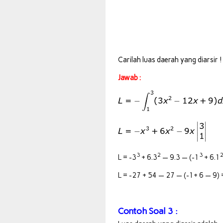
Carilah luas daerah yang diarsir !
Jawab :
3
2
3
L = -3
+ 6.3
— 9.3 — (-1
+ 6.1
L = -27 + 54 — 27 — (-1+ 6 — 9) 
Contoh Soal 3 :