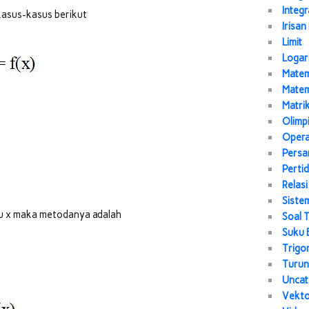
Integr
 kasus-kasus berikut
Irisan
Limit
Logar
Matem
Matem
Matri
Olimp
Opera
Persa
Perti
Relasi
Siste
bu x maka metodanya adalah
Soal 
Suku 
Trigo
Turu
Uncat
Vekt