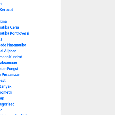
al
 Kerucut
itma
atika Ceria
atika Kontroversi
ks
iade Matematika
si Aljabar
maan Kuadrat
daksamaan
 dan Fungsi
m Persamaan
Test
Banyak
nometri
nan
egorized
or