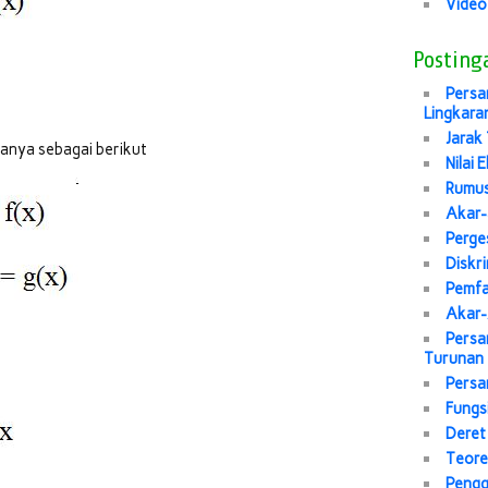
Video
Posting
Persa
Lingkara
Jarak 
ranya sebagai berikut
Nilai 
Rumus
Akar-
Perge
Diskr
Pemfa
Akar-
Persa
Turunan
Persa
Fungs
Deret
Teore
Pengg