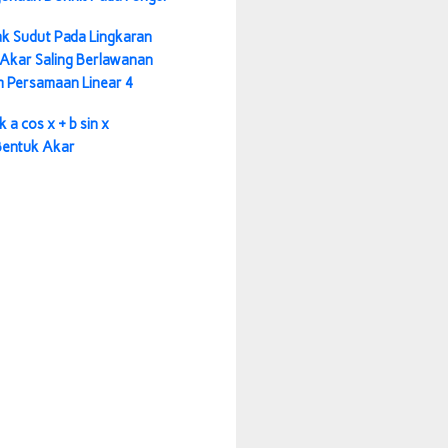
k Sudut Pada Lingkaran
Akar Saling Berlawanan
m Persamaan Linear 4
 a cos x + b sin x
 Bentuk Akar