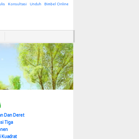
lis
Konsultasi
Unduh
Bimbel Online
i
an Dan Deret
si Tiga
onen
i Kuadrat