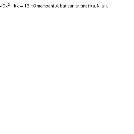
2
 9x
+ kx — 15 =0 membentuk barisan aritmetika. Nilai k