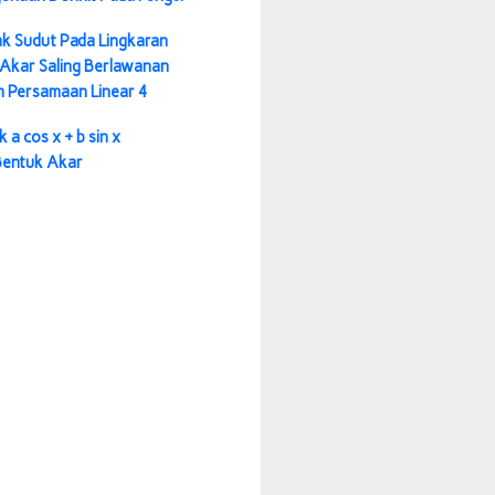
k Sudut Pada Lingkaran
Akar Saling Berlawanan
m Persamaan Linear 4
 a cos x + b sin x
 Bentuk Akar