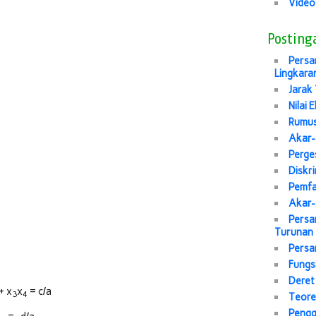
Video
Posting
Persa
Lingkara
Jarak 
Nilai 
Rumus
Akar-
Perge
Diskr
Pemfa
Akar-
Persa
Turunan
Persa
Fungs
Deret
+ x
x
= c/a
3
4
Teore
Pengg