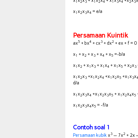
x
x
x
+ x
x
x
+ x
x
x
+x
x
1
2
3
1
2
4
1
3
4
2
3
x
x
x
x
= e/a
1
2
3
4
Persamaan Kuintik
5
4
3
2
ax
+ bx
+ cx
+ dx
+ ex + f = 0
x
+ x
+ x
+ x
+ x
=-b/a
1
2
3
4
5
x
x
+ x
x
+ x
x
+ x
x
+ x
x
1
2
1
3
1
4
1
5
2
3
x
x
x
+x
x
x
+x
x
x
+x
x
x
1
2
3
1
2
4
1
2
5
1
3
d/a
x
x
x
x
+x
x
x
x
+ x
x
x
x
1
2
3
4
1
2
3
5
1
2
4
5
x
x
x
x
x
= -f/a
1
2
3
4
5
Contoh soal 1
3
2
Persamaan kubik
x
— 7x
+ 2x —