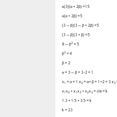
α(3)(α + 2β) =15
α(α + 2β) =5
(3 — β)(3 — β + 2β) =5
(3 — β)(3 + β) =5
2
9 — β
= 5
2
β
= 4
β = 2
α = 3 — β = 3-2 = 1
x
= α = 1 x
= α+ β = 1+2 = 3 x
1
2
3
x
x
+ x
x
+ x
x
= c/a = k
1
2
1
3
2
3
1.3 + 1.5 + 3.5 = k
k = 23