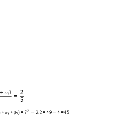
2
 + αγ + βγ) = 7
— 2.2 = 49 — 4 =45