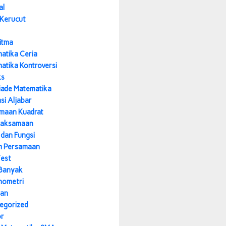
al
 Kerucut
itma
atika Ceria
atika Kontroversi
ks
iade Matematika
si Aljabar
maan Kuadrat
daksamaan
 dan Fungsi
m Persamaan
Test
Banyak
nometri
nan
egorized
or