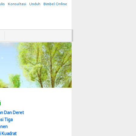
lis
Konsultasi
Unduh
Bimbel Online
i
an Dan Deret
si Tiga
onen
i Kuadrat