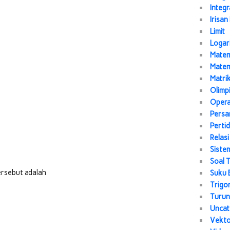
Integr
Irisan
Limit
Logar
Matem
Matem
Matri
Olimp
Opera
Persa
Perti
Relasi
Siste
Soal 
rsebut adalah
Suku 
Trigo
Turu
Uncat
Vekt