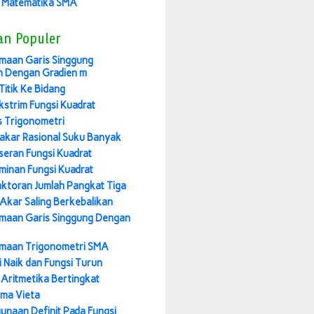
 Matematika SMA
an Populer
maan Garis Singgung
n Dengan Gradien m
Titik Ke Bidang
Ekstrim Fungsi Kuadrat
 Trigonometri
akar Rasional Suku Banyak
seran Fungsi Kuadrat
iminan Fungsi Kuadrat
ktoran Jumlah Pangkat Tiga
Akar Saling Berkebalikan
maan Garis Singgung Dengan
maan Trigonometri SMA
i Naik dan Fungsi Turun
 Aritmetika Bertingkat
ma Vieta
unaan Definit Pada Fungsi