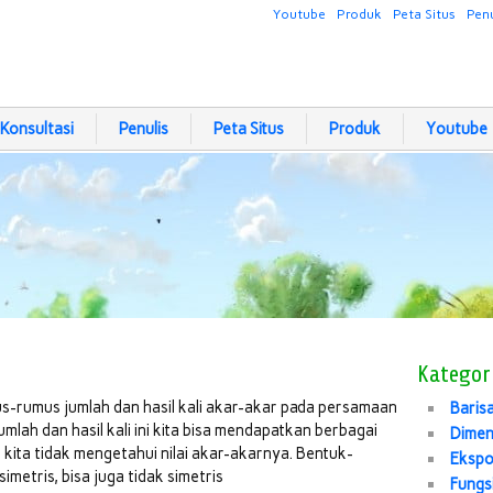
Youtube
Produk
Peta Situs
Penu
Konsultasi
Penulis
Peta Situs
Produk
Youtube
Kategor
-rumus jumlah dan hasil kali akar-akar pada persamaan
Baris
lah dan hasil kali ini kita bisa mendapatkan berbagai
Dimen
kita tidak mengetahui nilai akar-akarnya. Bentuk-
Eksp
imetris, bisa juga tidak simetris
Fungs