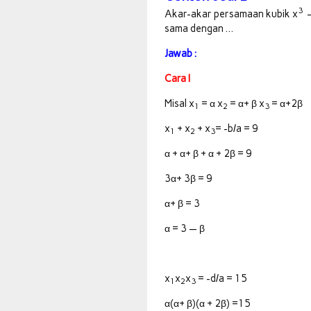
3
Akar-akar persamaan kubik x
—
sama dengan …
Jawab :
Cara I
Misal x
= α x
= α+ β x
= α+2β
1
2
3
x
+ x
+ x
= -b/a = 9
1
2
3
α + α+ β + α + 2β = 9
3α+ 3β = 9
α+ β = 3
α = 3 — β
x
x
x
= -d/a = 15
1
2
3
α(α+ β)(α + 2β) =15