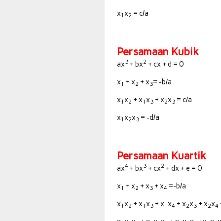
x
x
= c/a
1
2
Persamaan Kubik
3
2
ax
+ bx
+ cx + d = 0
x
+ x
+ x
= -b/a
1
2
3
x
x
+ x
x
+ x
x
= c/a
1
2
1
3
2
3
x
x
x
= -d/a
1
2
3
Persamaan Kuartik
4
3
2
ax
+ bx
+ cx
+ dx + e = 0
x
+ x
+ x
+ x
=-b/a
1
2
3
4
x
x
+ x
x
+ x
x
+ x
x
+ x
x
1
2
1
3
1
4
2
3
2
4