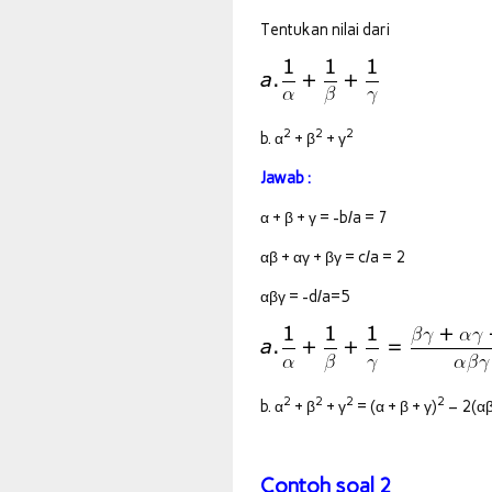
Tentukan nilai dari
2
2
2
b. α
+ β
+ γ
Jawab :
α + β + γ = -b/a = 7
αβ + αγ + βγ = c/a = 2
αβγ = -d/a=5
2
2
2
2
b. α
+ β
+ γ
= (α + β + γ)
– 2(αβ
Contoh soal 2