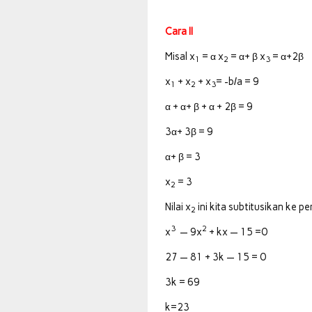
Cara II
Misal x
= α x
= α+ β x
= α+2β
1
2
3
x
+ x
+ x
= -b/a = 9
1
2
3
α + α+ β + α + 2β = 9
3α+ 3β = 9
α+ β = 3
x
= 3
2
Nilai x
ini kita subtitusikan ke 
2
3
2
x
— 9x
+ kx — 15 =0
27 — 81 + 3k — 15 = 0
3k = 69
k=23