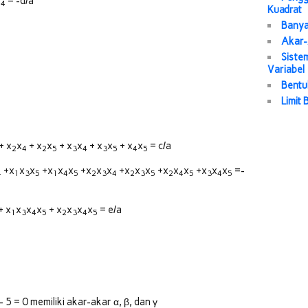
x
= -d/a
4
Kuadrat
Banya
Akar-
Siste
Variabel
Bentuk
Limit
+ x
x
+ x
x
+ x
x
+ x
x
+ x
x
= c/a
2
4
2
5
3
4
3
5
4
5
+x
x
x
+x
x
x
+x
x
x
+x
x
x
+x
x
x
+x
x
x
=-
4
1
3
5
1
4
5
2
3
4
2
3
5
2
4
5
3
4
5
+ x
x
x
x
+ x
x
x
x
= e/a
1
3
4
5
2
3
4
5
 5 = 0 memiliki akar-akar α, β, dan γ