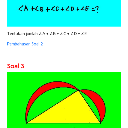
Tentukan jumlah ∠A + ∠B + ∠C + ∠D + ∠E
Pembahasan Soal 2
Soal 3