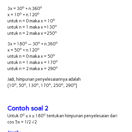
o
o
3x = 30
+ n.360
o
o
x = 10
+ n.120
o
untuk n = 0 maka x = 10
o
untuk n = 1 maka x =130
o
untuk n = 2 maka x =250
o
o
o
3x = 180
— 30
+ n.360
o
o
x = 50
+ n.120
o
untuk n = 0 maka x = 50
o
untuk n = 1 maka x = 170
o
untuk n = 2 maka x = 290
Jadi, himpunan penyelesaiannya adalah
o
o
o
o
o
o
{10
, 50
, 130
, 170
, 250
, 290
}
Contoh soal 2
o
o
Untuk 0
≤ x ≤ 180
tentukan himpunan penyelesaian dari
cos 5x = 1/2 √2