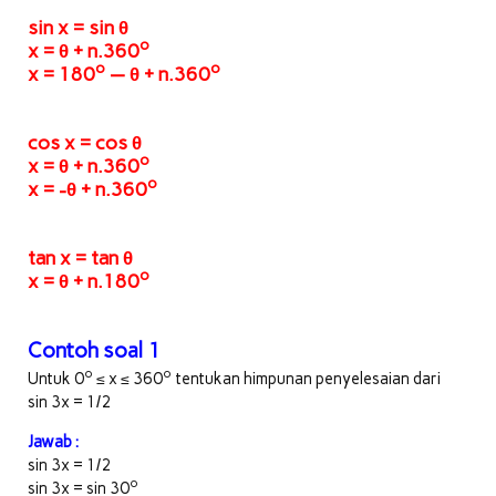
sin x = sin θ
o
x = θ + n.360
o
o
x = 180
— θ + n.360
cos x = cos θ
o
x = θ + n.360
o
x = -θ + n.360
tan x = tan θ
o
x = θ + n.180
Contoh soal 1
o
o
Untuk 0
≤ x ≤ 360
tentukan himpunan penyelesaian dari
sin 3x = 1/2
Jawab :
sin 3x = 1/2
o
sin 3x = sin 30