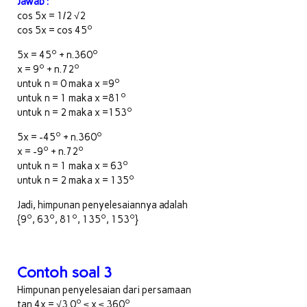
Jawab :
cos 5x = 1/2 √2
o
cos 5x = cos 45
o
o
5x = 45
+ n.360
o
o
x = 9
+ n.72
o
untuk n = 0 maka x =9
o
untuk n = 1 maka x =81
o
untuk n = 2 maka x =153
o
o
5x = -45
+ n.360
o
o
x = -9
+ n.72
o
untuk n = 1 maka x = 63
o
untuk n = 2 maka x = 135
Jadi, himpunan penyelesaiannya adalah
o
o
o
o
o
{9
, 63
, 81
, 135
, 153
}
Contoh soal 3
Himpunan penyelesaian dari persamaan
o
o
tan 4x = √3 0
≤ x ≤ 360