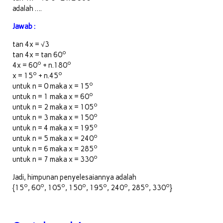
adalah ….
Jawab :
tan 4x = √3
o
tan 4x = tan 60
o
o
4x = 60
+ n.180
o
o
x = 15
+ n.45
o
untuk n = 0 maka x = 15
o
untuk n = 1 maka x = 60
o
untuk n = 2 maka x = 105
o
untuk n = 3 maka x = 150
o
untuk n = 4 maka x = 195
o
untuk n = 5 maka x = 240
o
untuk n = 6 maka x = 285
o
untuk n = 7 maka x = 330
Jadi, himpunan penyelesaiannya adalah
o
o
o
o
o
o
o
o
{15
, 60
, 105
, 150
, 195
, 240
, 285
, 330
}