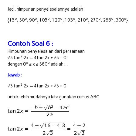
Jadi, himpunan penyelesaiannya adalah
o
o
o
o
o
o
o
o
o
o
{15
, 30
, 90
, 105
, 120
, 195
, 210
, 270
, 285
, 300
}
Contoh Soal 6 :
Himpunan penyelesaian dari persamaan
2
√3 tan
2x — 4tan 2x + √3 = 0
o
o
dengan 0
≤ x ≤ 360
adalah …
Jawab :
2
√3 tan
2x — 4tan 2x + √3 = 0
untuk lebih mudahnya kita gunakan rumus ABC