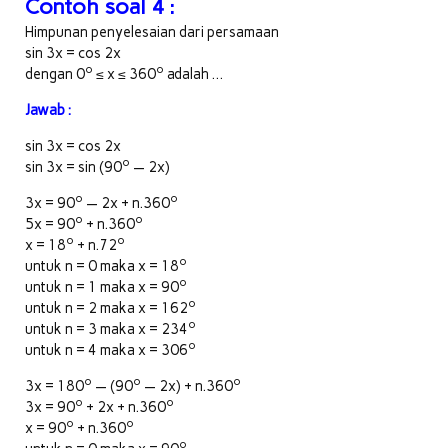
Contoh soal 4 :
Himpunan penyelesaian dari persamaan
sin 3x = cos 2x
o
o
dengan 0
≤ x ≤ 360
adalah …
Jawab :
sin 3x = cos 2x
o
sin 3x = sin (90
— 2x)
o
o
3x = 90
— 2x + n.360
o
o
5x = 90
+ n.360
o
o
x = 18
+ n.72
o
untuk n = 0 maka x = 18
o
untuk n = 1 maka x = 90
o
untuk n = 2 maka x = 162
o
untuk n = 3 maka x = 234
o
untuk n = 4 maka x = 306
o
o
o
3x = 180
— (90
— 2x) + n.360
o
o
3x = 90
+ 2x + n.360
o
o
x = 90
+ n.360
o