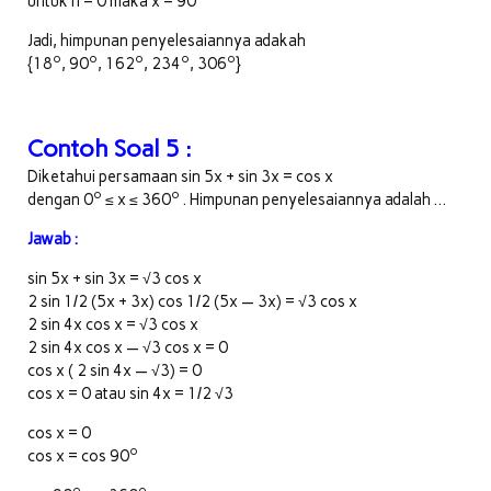
untuk n = 0 maka x = 90
Jadi, himpunan penyelesaiannya adakah
o
o
o
o
o
{18
, 90
, 162
, 234
, 306
}
Contoh Soal 5 :
Diketahui persamaan sin 5x + sin 3x = cos x
o
o
dengan 0
≤ x ≤ 360
. Himpunan penyelesaiannya adalah …
Jawab :
sin 5x + sin 3x = √3 cos x
2 sin 1/2 (5x + 3x) cos 1/2 (5x — 3x) = √3 cos x
2 sin 4x cos x = √3 cos x
2 sin 4x cos x — √3 cos x = 0
cos x ( 2 sin 4x — √3) = 0
cos x = 0 atau sin 4x = 1/2 √3
cos x = 0
o
cos x = cos 90
o
o