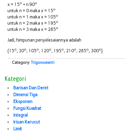
o
o
x = 15
+ n.90
o
untuk n = 0 maka x = 15
o
untuk n = 1 maka x = 105
o
untuk n = 2 maka x = 195
o
untuk n = 3 maka x = 285
Jadi, himpunan penyelesaiannya adalah
o
o
o
o
o
o
o
o
{15
, 30
, 105
, 120
, 195
, 210
, 285
, 300
}
Category:
Trigonometri
Kategori
Barisan Dan Deret
Dimensi Tiga
Eksponen
Fungsi Kuadrat
Integral
Irisan Kerucut
Limit