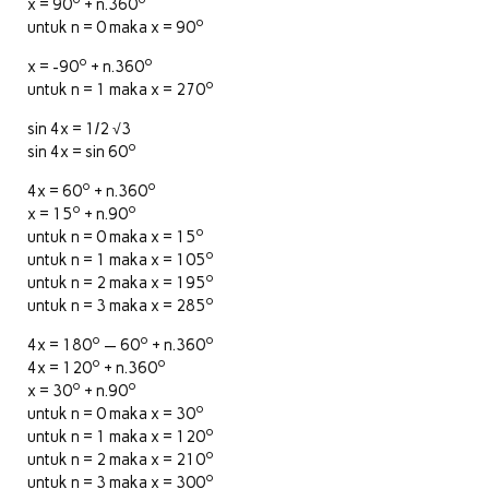
x = 90
+ n.360
o
untuk n = 0 maka x = 90
o
o
x = -90
+ n.360
o
untuk n = 1 maka x = 270
sin 4x = 1/2 √3
o
sin 4x = sin 60
o
o
4x = 60
+ n.360
o
o
x = 15
+ n.90
o
untuk n = 0 maka x = 15
o
untuk n = 1 maka x = 105
o
untuk n = 2 maka x = 195
o
untuk n = 3 maka x = 285
o
o
o
4x = 180
— 60
+ n.360
o
o
4x = 120
+ n.360
o
o
x = 30
+ n.90
o
untuk n = 0 maka x = 30
o
untuk n = 1 maka x = 120
o
untuk n = 2 maka x = 210
o
untuk n = 3 maka x = 300