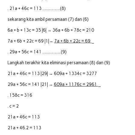
. 21a + 46c = 113 …………….(8)
sekarang kita ambil persamaan (7) dan (6)
6a + b + 13c = 35 |6| → 36a + 6b + 78c = 210
7a + 6b + 22c = 69 |1|→
7a + 6b + 22c = 69
_
. 29a + 56c = 141 ……………..(9)
Langkah terakhir kita eliminasi persamaan (8) dan (9)
21a + 46c = 113 |29| → 609a + 1334c = 3277
29a + 56c = 141 |21| →
609a + 1176c = 2961
_
. 158c = 316
. c = 2
21a + 46c = 113
21a + 46.2 = 113