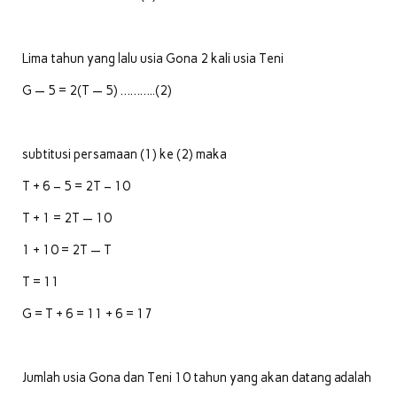
Lima tahun yang lalu usia Gona 2 kali usia Teni
G — 5 = 2(T — 5) ………..(2)
subtitusi persamaan (1) ke (2) maka
T + 6 – 5 = 2T – 10
T + 1 = 2T — 10
1 + 10 = 2T — T
T = 11
G = T + 6 = 11 + 6 = 17
Jumlah usia Gona dan Teni 10 tahun yang akan datang adalah