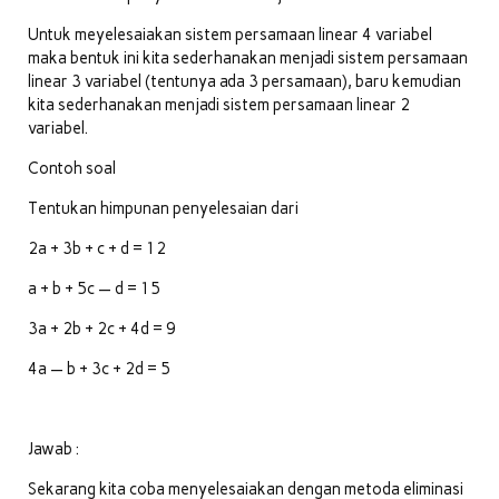
Untuk meyelesaiakan sistem persamaan linear 4 variabel
maka bentuk ini kita sederhanakan menjadi sistem persamaan
linear 3 variabel (tentunya ada 3 persamaan), baru kemudian
kita sederhanakan menjadi sistem persamaan linear 2
variabel.
Contoh soal
Tentukan himpunan penyelesaian dari
2a + 3b + c + d = 12
a + b + 5c — d = 15
3a + 2b + 2c + 4d = 9
4a — b + 3c + 2d = 5
Jawab :
Sekarang kita coba menyelesaiakan dengan metoda eliminasi