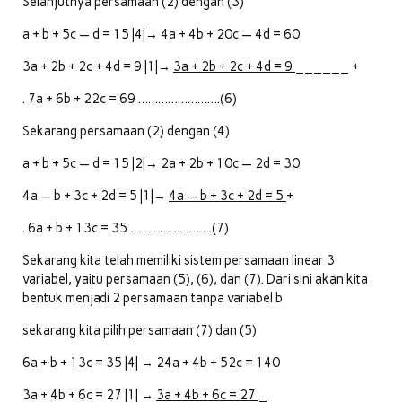
Selanjutnya persamaan (2) dengan (3)
a + b + 5c — d = 15 |4|→ 4a + 4b + 20c — 4d = 60
3a + 2b + 2c + 4d = 9 |1|→
3a + 2b + 2c + 4d = 9
______ +
. 7a + 6b + 22c = 69 …………………….(6)
Sekarang persamaan (2) dengan (4)
a + b + 5c — d = 15 |2|→ 2a + 2b + 10c — 2d = 30
4a — b + 3c + 2d = 5 |1|→
4a — b + 3c + 2d = 5
+
. 6a + b + 13c = 35 …………………….(7)
Sekarang kita telah memiliki sistem persamaan linear 3
variabel, yaitu persamaan (5), (6), dan (7). Dari sini akan kita
bentuk menjadi 2 persamaan tanpa variabel b
sekarang kita pilih persamaan (7) dan (5)
6a + b + 13c = 35 |4| → 24a + 4b + 52c = 140
3a + 4b + 6c = 27 |1| →
3a + 4b + 6c = 27
_