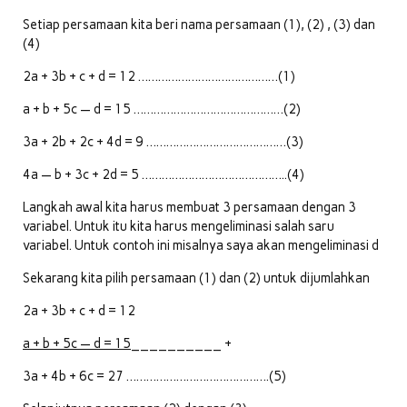
Setiap persamaan kita beri nama persamaan (1), (2) , (3) dan
(4)
2a + 3b + c + d = 12 ……………………………………(1)
a + b + 5c — d = 15 ………………………………………(2)
3a + 2b + 2c + 4d = 9 ……………………………………(3)
4a — b + 3c + 2d = 5 ……………………………………..(4)
Langkah awal kita harus membuat 3 persamaan dengan 3
variabel. Untuk itu kita harus mengeliminasi salah saru
variabel. Untuk contoh ini misalnya saya akan mengeliminasi d
Sekarang kita pilih persamaan (1) dan (2) untuk dijumlahkan
2a + 3b + c + d = 12
a + b + 5c — d = 15
__________ +
3a + 4b + 6c = 27 …………………………………….(5)