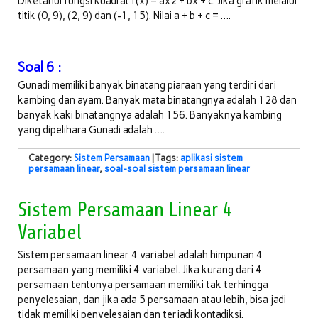
Diketahui fungsi kuadrat f(x) = ax2 + bx + c. Jika grafik melalui
titik (0, 9), (2, 9) dan (-1, 15). Nilai a + b + c = ….
Soal 6 :
Gunadi memiliki banyak binatang piaraan yang terdiri dari
kambing dan ayam. Banyak mata binatangnya adalah 128 dan
banyak kaki binatangnya adalah 156. Banyaknya kambing
yang dipelihara Gunadi adalah ….
Category:
Sistem Persamaan
| Tags:
aplikasi sistem
persamaan linear
,
soal-soal sistem persamaan linear
Sistem Persamaan Linear 4
Variabel
Sistem persamaan linear 4 variabel adalah himpunan 4
persamaan yang memiliki 4 variabel. Jika kurang dari 4
persamaan tentunya persamaan memiliki tak terhingga
penyelesaian, dan jika ada 5 persamaan atau lebih, bisa jadi
tidak memiliki penyelesaian dan terjadi kontadiksi.