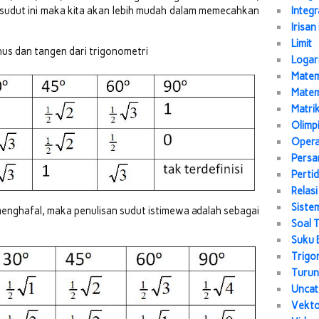
-sudut ini maka kita akan lebih mudah dalam memecahkan
Integr
Irisan
Limit
sinus dan tangen dari trigonometri
Logar
Matem
Matem
Matri
Olimp
Opera
Persa
Perti
Relasi
Siste
ghafal, maka penulisan sudut istimewa adalah sebagai
Soal 
Suku 
Trigo
Turu
Uncat
Vekt