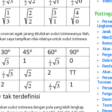
Video
Posting
Persa
Lingkara
Jarak 
cosecan agak jarang dituliskan sudut istimewanya. Nah,
Nilai 
akan saya tampilkan nilai-nilainya untuk sudut istimewa
Rumus
Akar-
Perge
Diskr
Pemfa
Akar-
Persa
Turunan
Persa
Fungs
Deret
Teore
skan sudut istimewa dengan pola yang lebih lengkap.
Pengg
o
o
o