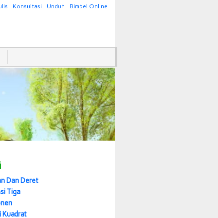
lis
Konsultasi
Unduh
Bimbel Online
i
an Dan Deret
si Tiga
onen
i Kuadrat