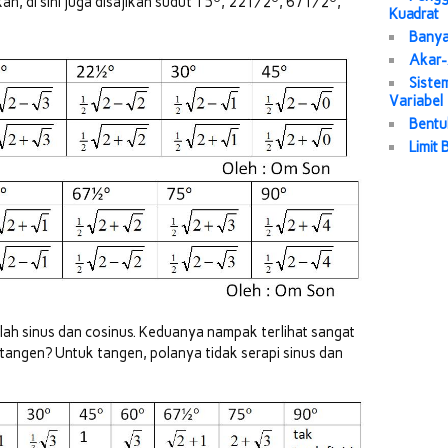
n, di sini juga disajikan sudut 15
, 22½
, 67½
,
Kuadrat
Banya
Akar-
Siste
Variabel
Bentuk
Limit
alah sinus dan cosinus. Keduanya nampak terlihat sangat
tangen? Untuk tangen, polanya tidak serapi sinus dan