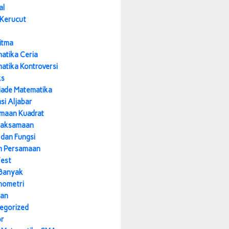
al
 Kerucut
itma
atika Ceria
atika Kontroversi
ks
iade Matematika
si Aljabar
maan Kuadrat
daksamaan
 dan Fungsi
m Persamaan
Test
Banyak
nometri
nan
egorized
or