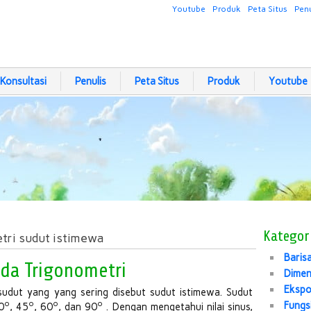
Youtube
Produk
Peta Situs
Penu
Konsultasi
Penulis
Peta Situs
Produk
Youtube
Kategor
tri sudut istimewa
Baris
da Trigonometri
Dimen
Eksp
sudut yang yang sering disebut sudut istimewa. Sudut
o
o
o
o
Fungs
0
, 45
, 60
, dan 90
. Dengan mengetahui nilai sinus,