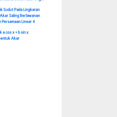
k Sudut Pada Lingkaran
Akar Saling Berlawanan
m Persamaan Linear 4
 a cos x + b sin x
 Bentuk Akar