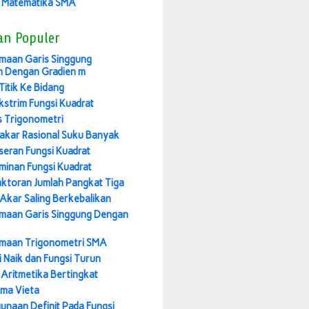
 Matematika SMA
an Populer
maan Garis Singgung
n Dengan Gradien m
Titik Ke Bidang
Ekstrim Fungsi Kuadrat
 Trigonometri
akar Rasional Suku Banyak
seran Fungsi Kuadrat
iminan Fungsi Kuadrat
ktoran Jumlah Pangkat Tiga
Akar Saling Berkebalikan
maan Garis Singgung Dengan
maan Trigonometri SMA
i Naik dan Fungsi Turun
 Aritmetika Bertingkat
ma Vieta
unaan Definit Pada Fungsi