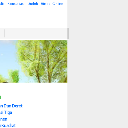
lis
Konsultasi
Unduh
Bimbel Online
i
an Dan Deret
si Tiga
onen
i Kuadrat