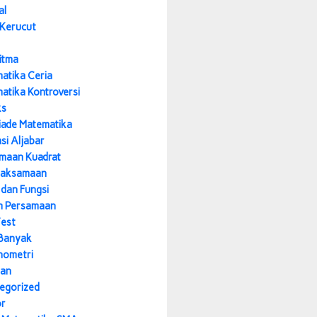
al
 Kerucut
itma
atika Ceria
atika Kontroversi
ks
iade Matematika
si Aljabar
maan Kuadrat
daksamaan
 dan Fungsi
m Persamaan
Test
Banyak
nometri
nan
egorized
or