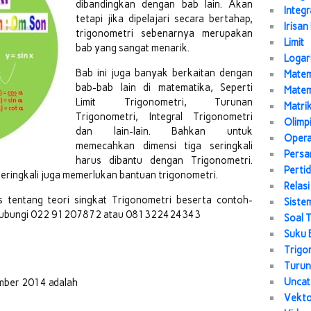
dibandingkan dengan bab lain. Akan
Integr
tetapi jika dipelajari secara bertahap,
Irisan
trigonometri sebenarnya merupakan
Limit
bab yang sangat menarik.
Logar
Bab ini juga banyak berkaitan dengan
Matem
bab-bab lain di matematika, Seperti
Matem
Limit Trigonometri, Turunan
Matri
Trigonometri, Integral Trigonometri
Olimp
dan lain-lain. Bahkan untuk
Opera
memecahkan dimensi tiga seringkali
Persa
harus dibantu dengan Trigonometri.
Perti
eringkali juga memerlukan bantuan trigonometri.
Relasi
 tentang teori singkat Trigonometri beserta contoh-
Siste
, hubungi 022 91207872 atau 081322424343
Soal 
Suku 
Trigo
Turu
Uncat
mber 2014 adalah
Vekt