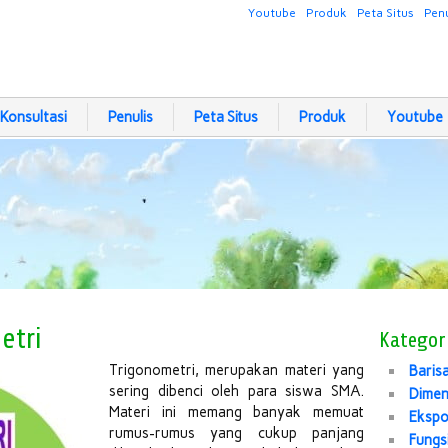
Youtube
Produk
Peta Situs
Penu
Konsultasi
Penulis
Peta Situs
Produk
Youtube
etri
Kategor
Trigonometri, merupakan materi yang
Baris
sering dibenci oleh para siswa SMA.
Dimen
Materi ini memang banyak memuat
Eksp
rumus-rumus yang cukup panjang
Fungs