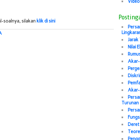
Video
Posting
l-soalnya, silakan
klik di sini
Persa
Lingkara
A
Jarak 
Nilai 
Rumus
Akar-
Perge
Diskr
Pemfa
Akar-
Persa
Turunan
Persa
Fungs
Deret
Teore
Pengg