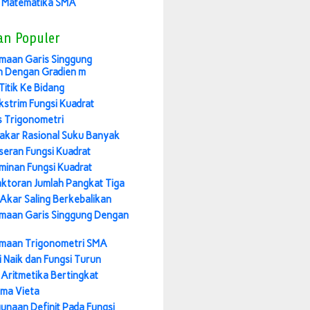
 Matematika SMA
an Populer
maan Garis Singgung
n Dengan Gradien m
Titik Ke Bidang
Ekstrim Fungsi Kuadrat
 Trigonometri
akar Rasional Suku Banyak
seran Fungsi Kuadrat
iminan Fungsi Kuadrat
ktoran Jumlah Pangkat Tiga
Akar Saling Berkebalikan
maan Garis Singgung Dengan
maan Trigonometri SMA
i Naik dan Fungsi Turun
 Aritmetika Bertingkat
ma Vieta
unaan Definit Pada Fungsi