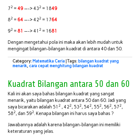
2
2
7
=
49
—-> 43
= 18
49
2
2
8
=
64
—-> 42
= 17
64
2
2
9
=
81
—-> 41
= 16
81
Dengan mengetahui pola ini maka akan lebih mudah untuk
mengingat bilangan-bilangan kuadrat di antara 40 dan 50.
Category:
Matematika Ceria
| Tags:
bilangan kuadrat yang
menarik
,
cara cepat menghitung bilangan kuadrat
Kuadrat Bilangan antara 50 dan 60
Kali ini akan saya bahas bilangan kuadrat yang sangat
menarik, yaitu bilangan kuadrat antara 50 dan 60. Jadi yang
2
2
2
2
2
2
2
saya bicarakan adalah 51
, 42
, 53
, 54
, 55
, 56
, 57
,
2
2
58
, dan 59
. Kenapa bilangan ini harus saya bahas ?
Jawabannya adalah karena bilangan-bilangan ini memiliki
keteraturan yang jelas.