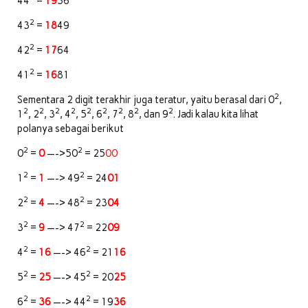
44
=
19
36
2
43
=
18
49
2
42
=
17
64
2
41
=
16
81
2
Sementara 2 digit terakhir juga teratur, yaitu berasal dari 0
,
2
2
2
2
2
2
2
2
2
1
, 2
, 3
, 4
, 5
, 6
, 7
, 8
, dan 9
. Jadi kalau kita lihat
polanya sebagai berikut
2
2
0
=
0
—->50
= 25
00
2
2
1
=
1
—-> 49
= 24
01
2
2
2
=
4
—-> 48
= 23
04
2
2
3
=
9
—-> 47
= 22
09
2
2
4
=
16
—-> 46
= 21
16
2
2
5
=
25
—-> 45
= 20
25
2
2
6
=
36
—-> 44
= 19
36