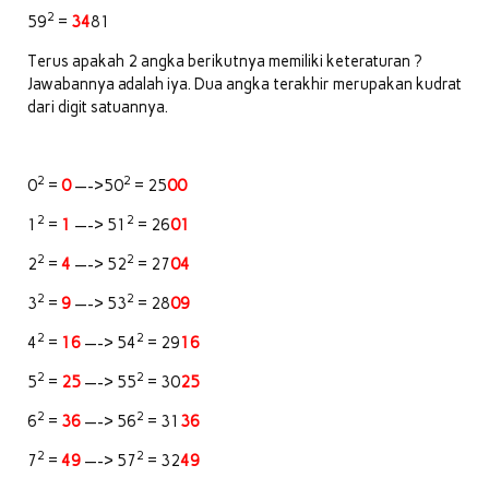
2
59
=
34
81
Terus apakah 2 angka berikutnya memiliki keteraturan ?
Jawabannya adalah iya. Dua angka terakhir merupakan kudrat
dari digit satuannya.
2
2
0
=
0
—->50
= 25
00
2
2
1
=
1
—-> 51
= 26
01
2
2
2
=
4
—-> 52
= 27
04
2
2
3
=
9
—-> 53
= 28
09
2
2
4
=
16
—-> 54
= 29
16
2
2
5
=
25
—-> 55
= 30
25
2
2
6
=
36
—-> 56
= 31
36
2
2
7
=
49
—-> 57
= 32
49