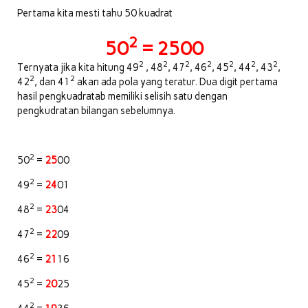
Pertama kita mesti tahu 50 kuadrat
2
50
= 2500
2
2
2
2
2
2
2
Ternyata jika kita hitung 49
, 48
, 47
, 46
, 45
, 44
, 43
,
2
2
42
, dan 41
akan ada pola yang teratur. Dua digit pertama
hasil pengkuadratab memiliki selisih satu dengan
pengkudratan bilangan sebelumnya.
2
50
=
25
00
2
49
=
24
01
2
48
=
23
04
2
47
=
22
09
2
46
=
21
16
2
45
=
20
25
2