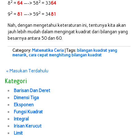
2
2
8
=
64
—-> 58
= 33
64
2
2
9
=
81
—-> 59
= 34
81
Nah, dengan mengetahui keteraturan ini, tentunya kita akan
jauh lebih mudah dalam mengingat kuadrat dari bilangan yang
besarnya antara 50 dan 60.
Category:
Matematika Ceria
| Tags:
bilangan kuadrat yang
menarik
,
cara cepat menghitung bilangan kuadrat
« Masukan Terdahulu
Kategori
Barisan Dan Deret
Dimensi Tiga
Eksponen
Fungsi Kuadrat
Integral
Irisan Kerucut
Limit