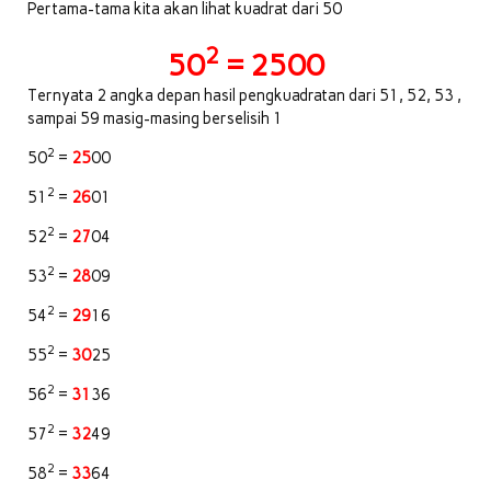
Pertama-tama kita akan lihat kuadrat dari 50
2
50
= 2500
Ternyata 2 angka depan hasil pengkuadratan dari 51, 52, 53 ,
sampai 59 masig-masing berselisih 1
2
50
=
25
00
2
51
=
26
01
2
52
=
27
04
2
53
=
28
09
2
54
=
29
16
2
55
=
30
25
2
56
=
31
36
2
57
=
32
49
2
58
=
33
64